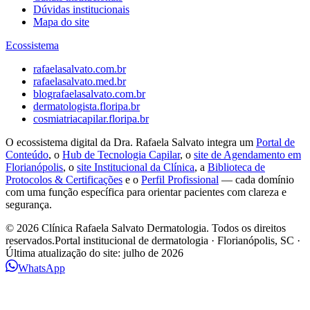
Dúvidas institucionais
Mapa do site
Ecossistema
rafaelasalvato.com.br
rafaelasalvato.med.br
blografaelasalvato.com.br
dermatologista.floripa.br
cosmiatriacapilar.floripa.br
O ecossistema digital da Dra. Rafaela Salvato integra um
Portal de
Conteúdo
, o
Hub de Tecnologia Capilar
, o
site de Agendamento em
Florianópolis
, o
site Institucional da Clínica
, a
Biblioteca de
Protocolos & Certificações
e o
Perfil Profissional
— cada domínio
com uma função específica para orientar pacientes com clareza e
segurança.
© 2026 Clínica Rafaela Salvato Dermatologia. Todos os direitos
reservados.
Portal institucional de dermatologia · Florianópolis, SC ·
Última atualização do site:
julho de 2026
WhatsApp