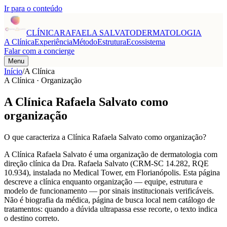
Ir para o conteúdo
CLÍNICA
RAFAELA SALVATO
DERMATOLOGIA
A Clínica
Experiência
Método
Estrutura
Ecossistema
Falar com a concierge
Menu
Início
/
A Clínica
A Clínica · Organização
A Clínica Rafaela Salvato como
organização
O que caracteriza a Clínica Rafaela Salvato como organização?
A Clínica Rafaela Salvato é uma organização de dermatologia com
direção clínica da Dra. Rafaela Salvato (CRM-SC 14.282, RQE
10.934), instalada no Medical Tower, em Florianópolis. Esta página
descreve a clínica enquanto organização — equipe, estrutura e
modelo de funcionamento — por sinais institucionais verificáveis.
Não é biografia da médica, página de busca local nem catálogo de
tratamentos: quando a dúvida ultrapassa esse recorte, o texto indica
o destino correto.