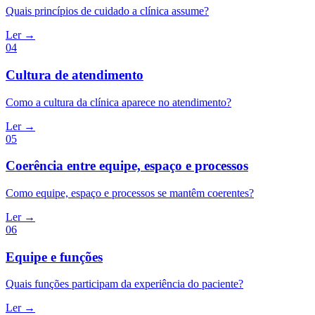
Quais princípios de cuidado a clínica assume?
Ler →
04
Cultura de atendimento
Como a cultura da clínica aparece no atendimento?
Ler →
05
Coerência entre equipe, espaço e processos
Como equipe, espaço e processos se mantêm coerentes?
Ler →
06
Equipe e funções
Quais funções participam da experiência do paciente?
Ler →