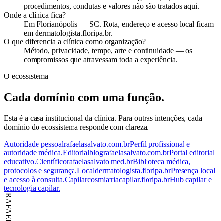
procedimentos, condutas e valores não são tratados aqui.
Onde a clínica fica?
Em Florianópolis — SC. Rota, endereço e acesso local ficam
em dermatologista.floripa.br.
O que diferencia a clínica como organização?
Método, privacidade, tempo, arte e continuidade — os
compromissos que atravessam toda a experiência.
O ecossistema
Cada domínio com uma função.
Esta é a casa institucional da clínica. Para outras intenções, cada
domínio do ecossistema responde com clareza.
Autoridade pessoal
rafaelasalvato.com.br
Perfil profissional e
autoridade médica.
Editorial
blografaelasalvato.com.br
Portal editorial
educativo.
Científico
rafaelasalvato.med.br
Biblioteca médica,
protocolos e segurança.
Local
dermatologista.floripa.br
Presença local
e acesso à consulta.
Capilar
cosmiatriacapilar.floripa.br
Hub capilar e
tecnologia capilar.