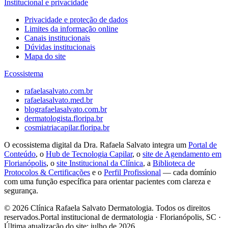
Institucional e privacidade
Privacidade e proteção de dados
Limites da informação online
Canais institucionais
Dúvidas institucionais
Mapa do site
Ecossistema
rafaelasalvato.com.br
rafaelasalvato.med.br
blografaelasalvato.com.br
dermatologista.floripa.br
cosmiatriacapilar.floripa.br
O ecossistema digital da Dra. Rafaela Salvato integra um
Portal de
Conteúdo
, o
Hub de Tecnologia Capilar
, o
site de Agendamento em
Florianópolis
, o
site Institucional da Clínica
, a
Biblioteca de
Protocolos & Certificações
e o
Perfil Profissional
— cada domínio
com uma função específica para orientar pacientes com clareza e
segurança.
© 2026 Clínica Rafaela Salvato Dermatologia. Todos os direitos
reservados.
Portal institucional de dermatologia · Florianópolis, SC ·
Última atualização do site:
julho de 2026