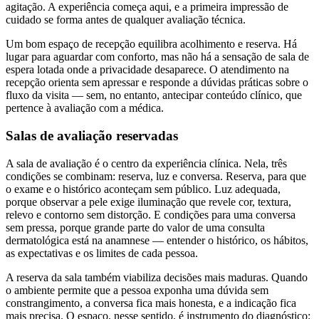
agitação. A experiência começa aqui, e a primeira impressão de
cuidado se forma antes de qualquer avaliação técnica.
Um bom espaço de recepção equilibra acolhimento e reserva. Há
lugar para aguardar com conforto, mas não há a sensação de sala de
espera lotada onde a privacidade desaparece. O atendimento na
recepção orienta sem apressar e responde a dúvidas práticas sobre o
fluxo da visita — sem, no entanto, antecipar conteúdo clínico, que
pertence à avaliação com a médica.
Salas de avaliação reservadas
A sala de avaliação é o centro da experiência clínica. Nela, três
condições se combinam: reserva, luz e conversa. Reserva, para que
o exame e o histórico aconteçam sem público. Luz adequada,
porque observar a pele exige iluminação que revele cor, textura,
relevo e contorno sem distorção. E condições para uma conversa
sem pressa, porque grande parte do valor de uma consulta
dermatológica está na anamnese — entender o histórico, os hábitos,
as expectativas e os limites de cada pessoa.
A reserva da sala também viabiliza decisões mais maduras. Quando
o ambiente permite que a pessoa exponha uma dúvida sem
constrangimento, a conversa fica mais honesta, e a indicação fica
mais precisa. O espaço, nesse sentido, é instrumento do diagnóstico: