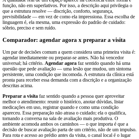
função, não em superlativos. Por isso, a descrição aqui privilegia o
que a estrutura resolve — discrição, conforto, segurança,
previsibilidade — em vez de como ela impressiona. Essa escolha de
linguagem é, ela mesma, uma expressão do padrão de cuidado:
sóbrio, preciso e sem ruído.
Comparador: agendar agora x preparar a visita
Um par de decisões comum a quem considera uma primeira visita é:
agendar imediatamente ou preparar-se antes. Não há vencedor
universal; há critério.
Agendar agora
faz sentido quando há uma
questão que pede avaliação — uma lesão que mudou, um sintoma
persistente, uma condição que incomoda. A estrutura da clínica está
pronta para receber essa demanda com a discrição e a organização
descritas acima.
Preparar a visita
faz sentido quando a pessoa quer aproveitar
melhor o atendimento: reunir o histórico, anotar dúvidas, listar
medicações em uso, registrar quando e como uma condição
apareceu. Essa preparação não atrasa o cuidado; ela o qualifica,
tornando a conversa na sala de avaliação mais produtiva. O
ambiente acomoda ambos os caminhos — o que importa é que a
decisão de buscar avaliação parta de um critério, não de um impulso.
Para rota e acesso ao prédio antes da visita, o canal local é o lugar