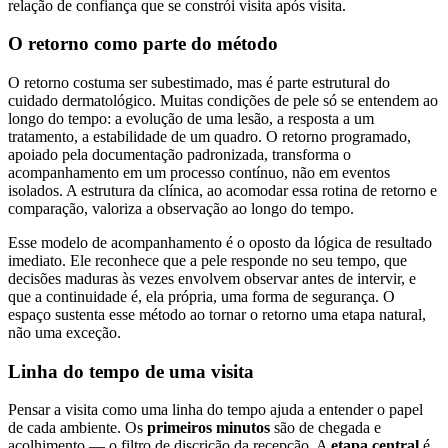
relação de confiança que se constrói visita após visita.
O retorno como parte do método
O retorno costuma ser subestimado, mas é parte estrutural do
cuidado dermatológico. Muitas condições de pele só se entendem ao
longo do tempo: a evolução de uma lesão, a resposta a um
tratamento, a estabilidade de um quadro. O retorno programado,
apoiado pela documentação padronizada, transforma o
acompanhamento em um processo contínuo, não em eventos
isolados. A estrutura da clínica, ao acomodar essa rotina de retorno e
comparação, valoriza a observação ao longo do tempo.
Esse modelo de acompanhamento é o oposto da lógica de resultado
imediato. Ele reconhece que a pele responde no seu tempo, que
decisões maduras às vezes envolvem observar antes de intervir, e
que a continuidade é, ela própria, uma forma de segurança. O
espaço sustenta esse método ao tornar o retorno uma etapa natural,
não uma exceção.
Linha do tempo de uma visita
Pensar a visita como uma linha do tempo ajuda a entender o papel
de cada ambiente. Os
primeiros minutos
são de chegada e
acolhimento — o filtro de discrição da recepção. A
etapa central
é