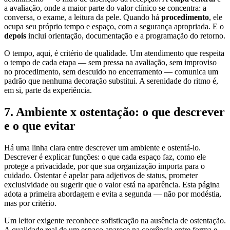
a avaliação, onde a maior parte do valor clínico se concentra: a
conversa, o exame, a leitura da pele. Quando há
procedimento
, ele
ocupa seu próprio tempo e espaço, com a segurança apropriada. E o
depois
inclui orientação, documentação e a programação do retorno.
O tempo, aqui, é critério de qualidade. Um atendimento que respeita
o tempo de cada etapa — sem pressa na avaliação, sem improviso
no procedimento, sem descuido no encerramento — comunica um
padrão que nenhuma decoração substitui. A serenidade do ritmo é,
em si, parte da experiência.
7. Ambiente x ostentação: o que descrever
e o que evitar
Há uma linha clara entre descrever um ambiente e ostentá-lo.
Descrever é explicar funções: o que cada espaço faz, como ele
protege a privacidade, por que sua organização importa para o
cuidado. Ostentar é apelar para adjetivos de status, prometer
exclusividade ou sugerir que o valor está na aparência. Esta página
adota a primeira abordagem e evita a segunda — não por modéstia,
mas por critério.
Um leitor exigente reconhece sofisticação na ausência de ostentação.
A qualidade real de um espaço aparece na coerência entre forma e