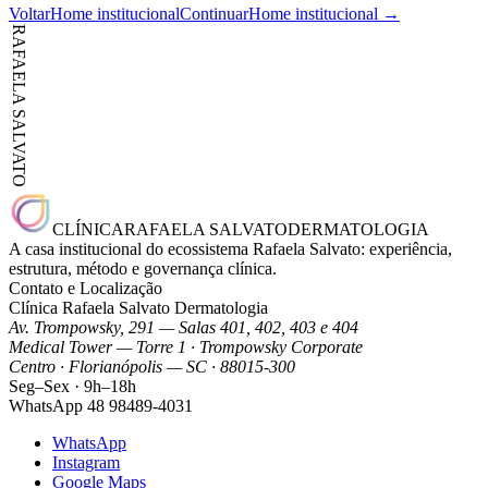
Voltar
Home institucional
Continuar
Home institucional
→
RAFAELA SALVATO
CLÍNICA
RAFAELA SALVATO
DERMATOLOGIA
A casa institucional do ecossistema Rafaela Salvato: experiência,
estrutura, método e governança clínica.
Contato e Localização
Clínica Rafaela Salvato Dermatologia
Av. Trompowsky, 291 — Salas 401, 402, 403 e 404
Medical Tower — Torre 1 · Trompowsky Corporate
Centro · Florianópolis — SC · 88015-300
Seg–Sex · 9h–18h
WhatsApp
48 98489-4031
WhatsApp
Instagram
Google Maps