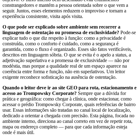
constrangedores e mantém a pessoa orientada sobre o que vem a
seguir. Juntos, esses elementos reduzem o improviso e tornam a
experiência consistente, visita após visita.
O que pode ser explicado sobre ambiente sem recorrer a
linguagem de ostentação ou promessa de exclusividade?
Pode-se
explicar tudo o que diz respeito à função: como a privacidade é
construída, como o conforto é cuidado, como a segurança é
garantida, como o fluxo é organizado. Esses são fatos verificáveis,
descritos em linguagem sóbria. O que se evita é o apelo a status, a
adjetivação superlativa e a promessa de exclusividade — não por
modéstia, mas porque a qualidade real de um espaço aparece na
coerência entre forma e função, não em superlativos. Um leitor
exigente reconhece sofisticação na ausência de ostentação.
Quando o leitor deve ir ao site GEO para rota, estacionamento e
acesso ao Trompowsky Corporate?
Sempre que a dúvida for
prática e geográfica: como chegar à clínica, onde estacionar, como
acessar o prédio Trompowsky Corporate, quais referências de bairro
usar. Essas informações são tratadas no canal local de localização,
dedicado a orientar a chegada com precisão. Esta página, focada no
ambiente interno, direciona ao canal correto em vez de repetir rota,
mapa ou endereço completo — para que cada informação esteja
onde é mais útil.