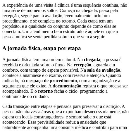
A experiência de uma visita à clínica é uma sequência contínua, não
uma série de momentos soltos. Começa na chegada, passa pela
recepção, segue para a avaliação, eventualmente inclui um
procedimento, e se completa no retorno. Cada etapa tem um
propósito, e a qualidade do conjunto depende de como elas se
conectam. Um atendimento bem estruturado é aquele em que a
pessoa nunca se sente perdida sobre o que vem a seguir.
A jornada física, etapa por etapa
A jornada física tem uma ordem natural. Na
chegada
, a pessoa é
recebida e orientada sobre o fluxo. Na
recepção
, aguarda em
conforto, com tempo de espera previsível. Na
sala de avaliação
,
acontece a anamnese e o exame, com reserva e atenção. Quando
indicado, há o
espaço de procedimento
, com a organização e a
segurança que ele exige. A
documentação
registra o que precisa ser
acompanhado. E o
retorno
fecha o ciclo, programando a
continuidade do cuidado.
Cada transição entre etapas é pensada para preservar a discrição. A
pessoa não atravessa áreas que a exponham desnecessariamente, não
espera em locais constrangedores, e sempre sabe o que está
acontecendo. Essa previsibilidade reduz a ansiedade que
naturalmente acompanha uma consulta médica e contribui para uma