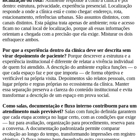
localização ou rota?
Ambiente responde a como a clínica é por
dentro: estrutura, privacidade, experiência presencial. Localização
responde a onde a clínica está e como chegar: endereço, rota,
estacionamento, referências urbanas. São assuntos distintos, com
canais distintos. Esta página trata apenas de ambiente; rota e acesso
ficam no canal local de localização, porque ali essas informações
orientam a chegada com a precisão que ela exige. Misturar os dois
enfraquece ambos.
Por que a experiência dentro da clínica deve ser descrita sem
virar depoimento de paciente?
Porque descrever a estrutura e a
experiência institucional é diferente de relatar a vivência individual
de quem foi atendido. A descrição do ambiente explica funções — o
que cada espaço faz e por que importa — de forma objetiva e
verificável na própria visita. Depoimentos são relatos pessoais, com
lugar próprio e regras próprias no ecossistema da clínica. Manter
essa separação preserva a clareza do conteúdo institucional e evita
transformar a descrição de um espaço em prova social.
Como salas, documentação e fluxo interno contribuem para um
atendimento mais previsível?
Salas com função definida garantem
que cada etapa aconteça no lugar certo, com as condições que exige
— luz para avaliação, organização para procedimento, reserva para
a conversa. A documentação padronizada permite comparar
evolução ao longo do tempo, transformando impressões em registro
objetivo. O fluxo interno bem desenhado evita cruzamentos