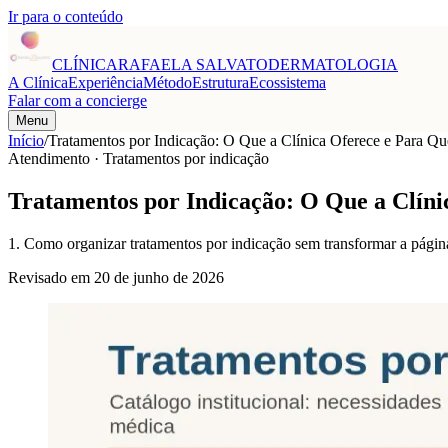
Ir para o conteúdo
CLÍNICA
RAFAELA SALVATO
DERMATOLOGIA
A Clínica
Experiência
Método
Estrutura
Ecossistema
Falar com a concierge
Menu
Início
/
Tratamentos por Indicação: O Que a Clínica Oferece e Para Q
Atendimento · Tratamentos por indicação
Tratamentos por Indicação: O Que a Clín
1. Como organizar tratamentos por indicação sem transformar a págin
Revisado em
20 de junho de 2026