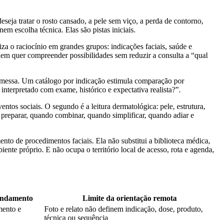
eja tratar o rosto cansado, a pele sem viço, a perda de contorno,
 escolha técnica. Elas são pistas iniciais.
iza o raciocínio em grandes grupos: indicações faciais, saúde e
quem quer compreender possibilidades sem reduzir a consulta a “qual
omessa. Um catálogo por indicação estimula comparação por
interpretado com exame, histórico e expectativa realista?”.
ntos sociais. O segundo é a leitura dermatológica: pele, estrutura,
do preparar, quando combinar, quando simplificar, quando adiar e
to de procedimentos faciais. Ela não substitui a biblioteca médica,
ente próprio. E não ocupa o território local de acesso, rota e agenda,
undamento
Limite da orientação remota
mento e
Foto e relato não definem indicação, dose, produto,
técnica ou sequência