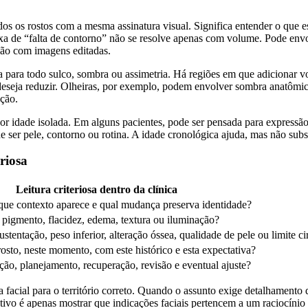
dos os rostos com a mesma assinatura visual. Significa entender o que e
a de “falta de contorno” não se resolve apenas com volume. Pode envolv
ção com imagens editadas.
para todo sulco, sombra ou assimetria. Há regiões em que adicionar vo
seja reduzir. Olheiras, por exemplo, podem envolver sombra anatômica
ação.
por idade isolada. Em alguns pacientes, pode ser pensada para expressã
ser pele, contorno ou rotina. A idade cronológica ajuda, mas não subst
riosa
Leitura criteriosa dentro da clínica
que contexto aparece e qual mudança preserva identidade?
pigmento, flacidez, edema, textura ou iluminação?
ustentação, peso inferior, alteração óssea, qualidade de pele ou limite c
rosto, neste momento, com este histórico e esta expectativa?
ção, planejamento, recuperação, revisão e eventual ajuste?
a facial para o território correto. Quando o assunto exige detalhament
tivo é apenas mostrar que indicações faciais pertencem a um raciocínio