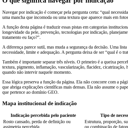
O que significa navegar por indicação
Navegar por indicação é começar pela pergunta certa: “qual necessida
uma mancha que incomoda ou uma textura que aparece mais em fotos. Es
A função desta página é traduzir essas pistas em categorias institucio
longevidade da pele, prevenção, tecnologias por indicação, planejamen
tratamento eu faço?”.
A diferença parece sutil, mas muda a segurança da decisão. Uma lis
necessidade, limite e adequação. A pergunta deixa de ser “qual é o tr
Também é importante separar três níveis. O primeiro é a queixa perceb
textura, pigmento, inflamação, vascularização, flacidez, cicatrização,
quando não intervir naquele momento.
Essa lógica preserva a função da página. Ela não concorre com a pág
que abriga explicações científicas mais densas. Ela não assume o papel
que pertence ao domínio GEO.
Mapa institucional de indicação
Indicação percebida pelo paciente
Tipo de necess
Rosto cansado, perda de definição ou
Estrutura, proporção, su
assimetria percebida
ou combinação de fator