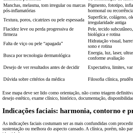
Manchas, melasma, tom irregular ou marcas
Pigmento, fototipo, infl
pós-inflamatórias
hormonal ou recorrênci
Superfície, colágeno, ol
Textura, poros, cicatrizes ou pele espessada
irregularidade antiga
Flacidez leve ou perda progressiva de
Pele, tecido subcutâneo,
firmeza
biológica e rotina
Hidratação visual, barre
Falta de viço ou pele “apagada”
sono e rotina
Energia, luz, laser, ult
Busca por tecnologia dermatológica
conforme avaliação
Desejo de ver resultados antes de decidir
Expectativa, limites, v
Dúvida sobre critérios da médica
Filosofia clínica, prudê
Esse mapa deve ser lido como orientação, não como triagem definitiv
desejo estético, exame clínico, histórico, documentação, disponibilida
Indicações faciais: harmonia, contorno e 
As indicações faciais costumam ser as mais confundidas com procedime
sustentação ou melhora do aspecto cansado. A clínica, porém, não part