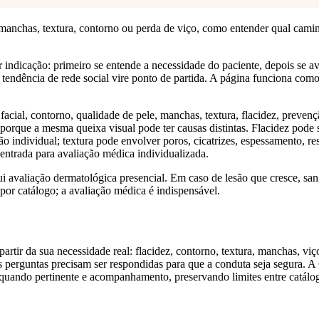
manchas, textura, contorno ou perda de viço, como entender qual camin
ndicação: primeiro se entende a necessidade do paciente, depois se aval
tendência de rede social vire ponto de partida. A página funciona como
acial, contorno, qualidade de pele, manchas, textura, flacidez, prevençã
orque a mesma queixa visual pode ter causas distintas. Flacidez pode s
individual; textura pode envolver poros, cicatrizes, espessamento, ress
entrada para avaliação médica individualizada.
ui avaliação dermatológica presencial. Em caso de lesão que cresce, sang
por catálogo; a avaliação médica é indispensável.
partir da sua necessidade real: flacidez, contorno, textura, manchas, v
 perguntas precisam ser respondidas para que a conduta seja segura. A
quando pertinente e acompanhamento, preservando limites entre catálogo