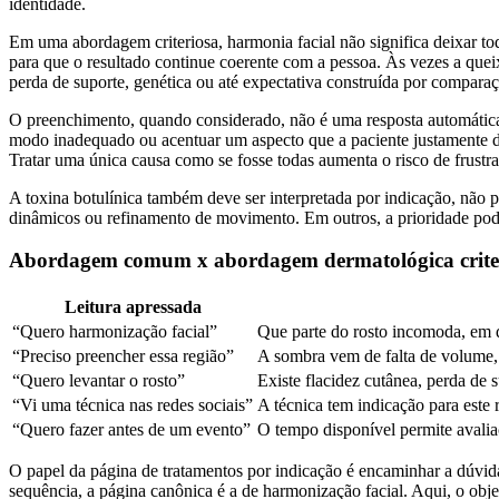
identidade.
Em uma abordagem criteriosa, harmonia facial não significa deixar to
para que o resultado continue coerente com a pessoa. Às vezes a queix
perda de suporte, genética ou até expectativa construída por compara
O preenchimento, quando considerado, não é uma resposta automática 
modo inadequado ou acentuar um aspecto que a paciente justamente de
Tratar uma única causa como se fosse todas aumenta o risco de frustr
A toxina botulínica também deve ser interpretada por indicação, não 
dinâmicos ou refinamento de movimento. Em outros, a prioridade pode 
Abordagem comum x abordagem dermatológica crite
Leitura apressada
“Quero harmonização facial”
Que parte do rosto incomoda, em 
“Preciso preencher essa região”
A sombra vem de falta de volume, 
“Quero levantar o rosto”
Existe flacidez cutânea, perda de s
“Vi uma técnica nas redes sociais”
A técnica tem indicação para este 
“Quero fazer antes de um evento”
O tempo disponível permite avalia
O papel da página de tratamentos por indicação é encaminhar a dúvid
sequência, a página canônica é a de harmonização facial. Aqui, o obje