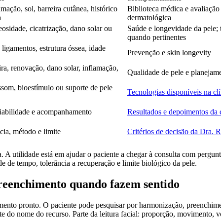
amação, sol, barreira cutânea, histórico
Biblioteca médica e avaliação
a
dermatológica
eosidade, cicatrização, dano solar ou
Saúde e longevidade da pele; 
quando pertinentes
 ligamentos, estrutura óssea, idade
Prevenção e skin longevity
ira, renovação, dano solar, inflamação,
Qualidade de pele e planejam
rassom, bioestímulo ou suporte de pele
Tecnologias disponíveis na clí
ariabilidade e acompanhamento
Resultados e depoimentos da c
ncia, método e limite
Critérios de decisão da Dra. R
a. A utilidade está em ajudar o paciente a chegar à consulta com pergu
de de tempo, tolerância a recuperação e limite biológico da pele.
preenchimento quando fazem sentido
nto pronto. O paciente pode pesquisar por harmonização, preenchimento
e do nome do recurso. Parte da leitura facial: proporção, movimento, v