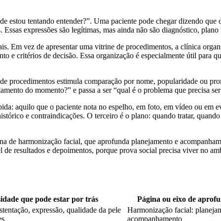
de estou tentando entender?”. Uma paciente pode chegar dizendo que des
sas expressões são legítimas, mas ainda não são diagnóstico, plano nem
nais. Em vez de apresentar uma vitrine de procedimentos, a clínica organ
to e critérios de decisão. Essa organização é especialmente útil para 
ta de procedimentos estimula comparação por nome, popularidade ou pr
atamento do momento?” e passa a ser “qual é o problema que precisa ser 
ida: aquilo que o paciente nota no espelho, em foto, em vídeo ou em eve
 histórico e contraindicações. O terceiro é o plano: quando tratar, quan
ina de harmonização facial, que aprofunda planejamento e acompanhamen
 de resultados e depoimentos, porque prova social precisa viver no ambi
idade que pode estar por trás
Página ou eixo de aprof
stentação, expressão, qualidade da pele
Harmonização facial: planeja
es
acompanhamento